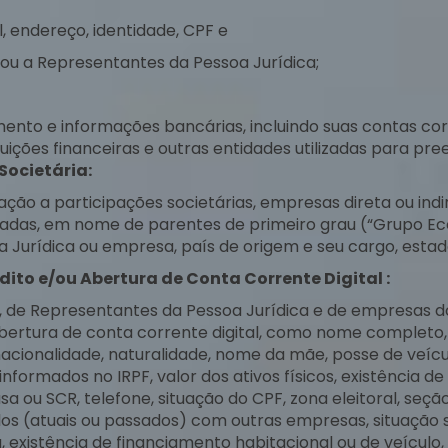
 endereço, identidade, CPF e
ou a Representantes da Pessoa Jurídica;
nto e informações bancárias, incluindo suas contas co
ituições financeiras e outras entidades utilizadas para 
Societária:
ão a participações societárias, empresas direta ou ind
ligadas, em nome de parentes de primeiro grau (“Grupo E
Jurídica ou empresa, país de origem e seu cargo, estado 
dito e/ou Abertura de Conta Corrente Digital :
, de Representantes da Pessoa Jurídica e de empresas 
 abertura de conta corrente digital, como nome completo, 
nacionalidade, naturalidade, nome da mãe, posse de veícu
s informados no IRPF, valor dos ativos físicos, existência 
ou SCR, telefone, situação do CPF, zona eleitoral, seção el
culos (atuais ou passados) com outras empresas, situaçã
existência de financiamento habitacional ou de veículo, 