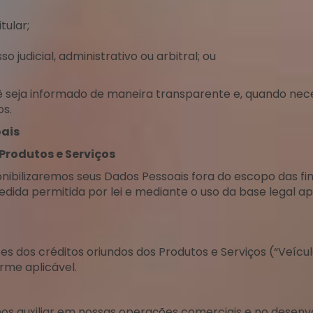
tular;
o judicial, administrativo ou arbitral; ou
 seja informado de maneira transparente e, quando nec
os.
ais
rodutos e Serviços
ibilizaremos seus Dados Pessoais fora do escopo das fin
edida permitida por lei e mediante o uso da base legal a
es dos créditos oriundos dos Produtos e Serviços (“Veícu
rme aplicável.
nos auxiliar em nossas operações comerciais e no desenv