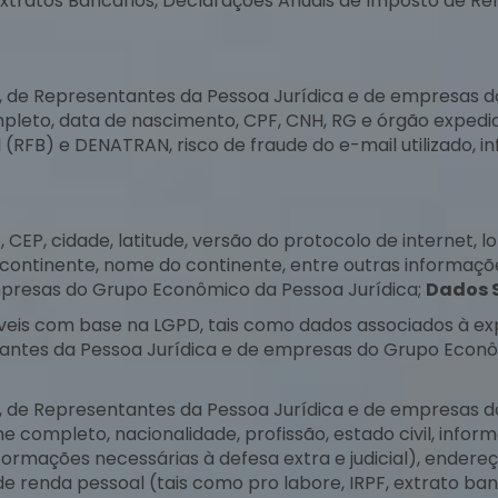
xtratos Bancários, Declarações Anuais de Imposto de Re
, de Representantes da Pessoa Jurídica e de empresas d
pleto, data de nascimento, CPF, CNH, RG e órgão expedid
l (RFB) e DENATRAN, risco de fraude do e-mail utilizado, 
EP, cidade, latitude, versão do protocolo de internet, lo
 continente, nome do continente, entre outras informaçõe
mpresas do Grupo Econômico da Pessoa Jurídica;
Dados S
eis com base na LGPD, tais como dados associados à expo
entantes da Pessoa Jurídica e de empresas do Grupo Econ
, de Representantes da Pessoa Jurídica e de empresas 
me completo, nacionalidade, profissão, estado civil, inf
rmações necessárias à defesa extra e judicial), endereço, 
renda pessoal (tais como pro labore, IRPF, extrato ban