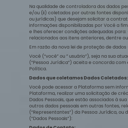
Na qualidade de controladora dos dados pess
e/ou (ii) coletados por outras fontes dispo
ou jurídicas) que desejam solicitar a contra
informações disponibilizadas por Você a fim
e lhes oferecer condições adequadas para: (i
relacionados aos itens anteriores, dentre ou
Em razão da nova lei de proteção de dados 
Você (“você” ou ” usuário”), seja na sua at
(“Pessoa Jurídica”) aceita e concorda com e
Política.
Dados que coletamos Dados Coletados:
Você pode acessar a Plataforma sem inform
Plataforma, realizar uma solicitação de cré
Dados Pessoais, que estão associados à sua 
outros dados pessoais em outras fontes, re
(“Representantes”) da Pessoa Jurídica, ou d
(“Dados Pessoais”):
Dados de Contato: